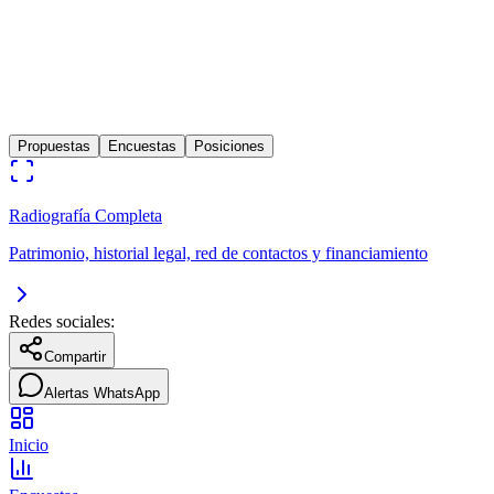
Político
Lima
0
años
Ex candidato presidencial por Partido de los Trabajadores y
Emprendedores Pte - Peru (fallecido)
Propuestas
Encuestas
Posiciones
Radiografía Completa
Patrimonio, historial legal, red de contactos y financiamiento
Redes sociales:
Compartir
Alertas WhatsApp
Inicio