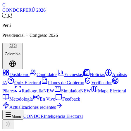
C
CONDOR
PERÚ
2026
🇵🇪
Perú
Presidencial + Congreso
2026
🇨🇴
Colombia
Dashboard
Candidatos
Encuestas
Noticias
Análisis
IA
Quiz Electoral
Planes de Gobierno
Verificador
Pilares
Radiografía
NEW
Simulador
NEW
Mapa Electoral
Metodología
En Vivo
Feedback
Actualizaciones recientes
CONDOR
Inteligencia Electoral
Menu