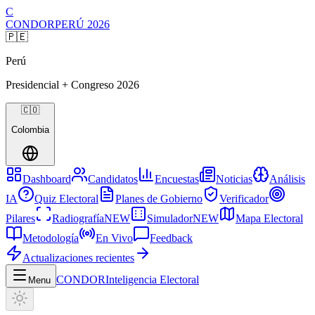
C
CONDOR
PERÚ
2026
🇵🇪
Perú
Presidencial + Congreso
2026
🇨🇴
Colombia
Dashboard
Candidatos
Encuestas
Noticias
Análisis
IA
Quiz Electoral
Planes de Gobierno
Verificador
Pilares
Radiografía
NEW
Simulador
NEW
Mapa Electoral
Metodología
En Vivo
Feedback
Actualizaciones recientes
CONDOR
Inteligencia Electoral
Menu