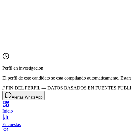
Candidaturas
—
Controversias
—
Partidos
—
Perfil en investigacion
El perfil de este candidato se esta compilando automaticamente. Estar
// FIN DEL PERFIL — DATOS BASADOS EN FUENTES PUBLI
Alertas WhatsApp
Inicio
Encuestas