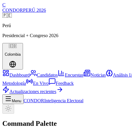
C
CONDOR
PERÚ
2026
🇵🇪
Perú
Presidencial + Congreso
2026
🇨🇴
Colombia
Dashboard
Candidatos
Encuestas
Noticias
Análisis 
Metodología
En Vivo
Feedback
Actualizaciones recientes
CONDOR
Inteligencia Electoral
Menu
Command Palette