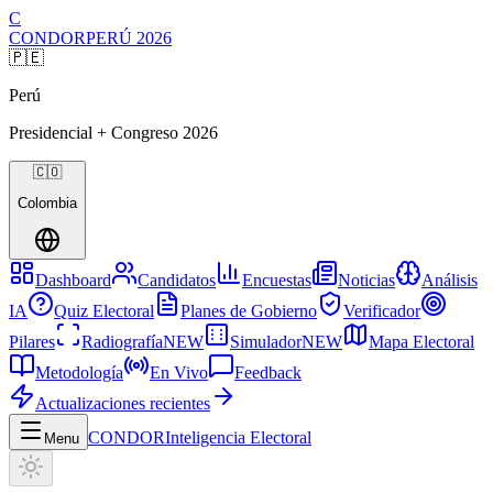
C
CONDOR
PERÚ
2026
🇵🇪
Perú
Presidencial + Congreso
2026
🇨🇴
Colombia
Dashboard
Candidatos
Encuestas
Noticias
Análisis
IA
Quiz Electoral
Planes de Gobierno
Verificador
Pilares
Radiografía
NEW
Simulador
NEW
Mapa Electoral
Metodología
En Vivo
Feedback
Actualizaciones recientes
CONDOR
Inteligencia Electoral
Menu