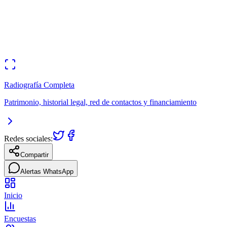
Infraestructura
Tren de cercanias
Expansion del sistema de transporte masivo en Lima y principales
ciudades.
Radiografía Completa
Patrimonio, historial legal, red de contactos y financiamiento
Redes sociales:
Compartir
Alertas WhatsApp
Inicio
Encuestas