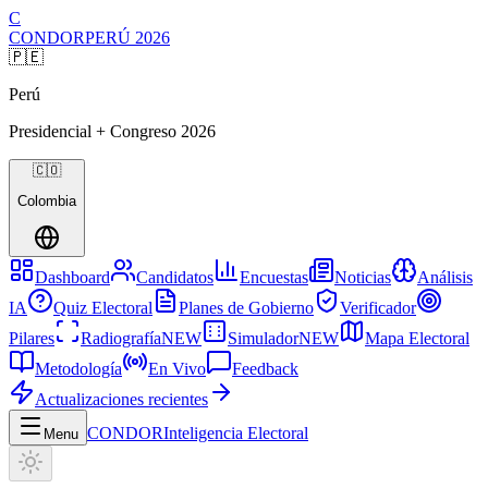
C
CONDOR
PERÚ
2026
🇵🇪
Perú
Presidencial + Congreso
2026
🇨🇴
Colombia
Dashboard
Candidatos
Encuestas
Noticias
Análisis
IA
Quiz Electoral
Planes de Gobierno
Verificador
Pilares
Radiografía
NEW
Simulador
NEW
Mapa Electoral
Metodología
En Vivo
Feedback
Actualizaciones recientes
CONDOR
Inteligencia Electoral
Menu