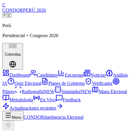
C
CONDOR
PERÚ
2026
🇵🇪
Perú
Presidencial + Congreso
2026
🇨🇴
Colombia
Dashboard
Candidatos
Encuestas
Noticias
Análisis
IA
Quiz Electoral
Planes de Gobierno
Verificador
Pilares
Radiografía
NEW
Simulador
NEW
Mapa Electoral
Metodología
En Vivo
Feedback
Actualizaciones recientes
CONDOR
Inteligencia Electoral
Menu