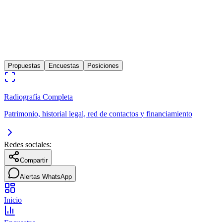
Politico
Lima
35
años
Ex candidato presidencial por Libertad Popular, apoyando a Keiko
Fujimori y parte del equipo técnico
Propuestas
Encuestas
Posiciones
Radiografía Completa
Patrimonio, historial legal, red de contactos y financiamiento
Redes sociales:
Compartir
Alertas WhatsApp
Inicio