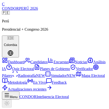
C
CONDOR
PERÚ
2026
🇵🇪
Perú
Presidencial + Congreso
2026
🇨🇴
Colombia
Dashboard
Candidatos
Encuestas
Noticias
Análisis
IA
Quiz Electoral
Planes de Gobierno
Verificador
Pilares
Radiografía
NEW
Simulador
NEW
Mapa Electoral
Metodología
En Vivo
Feedback
Actualizaciones recientes
CONDOR
Inteligencia Electoral
Menu