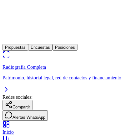
Subiendo
Politico
Lima
0
años
Candidato presidencial por Partido Politico Peru Accion
Propuestas
Encuestas
Posiciones
Radiografía Completa
Patrimonio, historial legal, red de contactos y financiamiento
Redes sociales:
Compartir
Alertas WhatsApp
Inicio