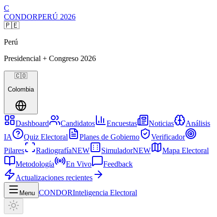
C
CONDOR
PERÚ
2026
🇵🇪
Perú
Presidencial + Congreso
2026
🇨🇴
Colombia
Dashboard
Candidatos
Encuestas
Noticias
Análisis
IA
Quiz Electoral
Planes de Gobierno
Verificador
Pilares
Radiografía
NEW
Simulador
NEW
Mapa Electoral
Metodología
En Vivo
Feedback
Actualizaciones recientes
CONDOR
Inteligencia Electoral
Menu