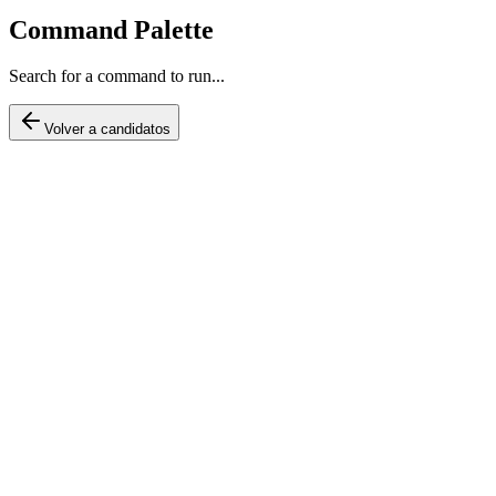
Command Palette
Search for a command to run...
Volver a candidatos
Alvaro Gonzalo Paz de la
Barra Freigeiro
Fe en el Peru
Centro
0.3
%
Estable
Politico
Lima