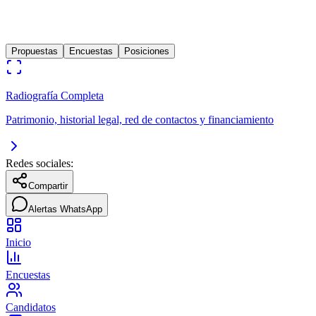
0
años
Candidato presidencial por Fe en el Peru
Propuestas
Encuestas
Posiciones
Radiografía Completa
Patrimonio, historial legal, red de contactos y financiamiento
Redes sociales:
Compartir
Alertas WhatsApp
Inicio
Encuestas
Candidatos