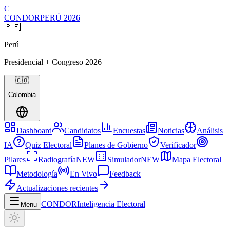
C
CONDOR
PERÚ
2026
🇵🇪
Perú
Presidencial + Congreso
2026
🇨🇴
Colombia
Dashboard
Candidatos
Encuestas
Noticias
Análisis
IA
Quiz Electoral
Planes de Gobierno
Verificador
Pilares
Radiografía
NEW
Simulador
NEW
Mapa Electoral
Metodología
En Vivo
Feedback
Actualizaciones recientes
CONDOR
Inteligencia Electoral
Menu