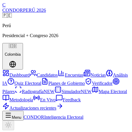
C
CONDOR
PERÚ
2026
🇵🇪
Perú
Presidencial + Congreso
2026
🇨🇴
Colombia
Dashboard
Candidatos
Encuestas
Noticias
Análisis
IA
Quiz Electoral
Planes de Gobierno
Verificador
Pilares
Radiografía
NEW
Simulador
NEW
Mapa Electoral
Metodología
En Vivo
Feedback
Actualizaciones recientes
CONDOR
Inteligencia Electoral
Menu