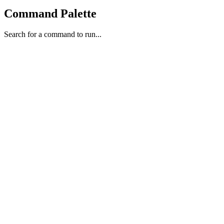
Command Palette
Search for a command to run...
viernes, 19 de junio de 2026
Generado por CONDOR Brain