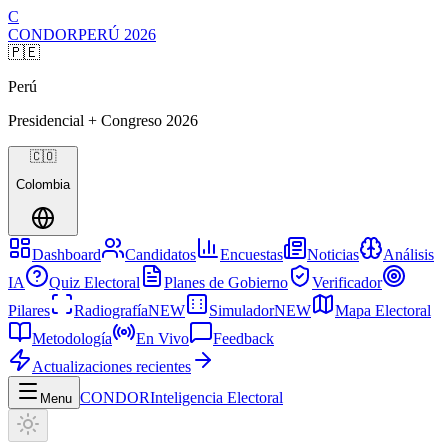
C
CONDOR
PERÚ
2026
🇵🇪
Perú
Presidencial + Congreso
2026
🇨🇴
Colombia
Dashboard
Candidatos
Encuestas
Noticias
Análisis
IA
Quiz Electoral
Planes de Gobierno
Verificador
Pilares
Radiografía
NEW
Simulador
NEW
Mapa Electoral
Metodología
En Vivo
Feedback
Actualizaciones recientes
CONDOR
Inteligencia Electoral
Menu