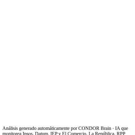
El Comercio
2
Sánchez propone a Fujimori revisar 'todos los votos' en Perú
Roberto Sánchez propone a Keiko Fujimori revisar todos los votos
en Perú, lo que sugiere un enfoque en la transparencia electoral.
DW
3
Balotaje en Perú: ¿en qué va el conteo, qué falta definir y hacia
dónde se inclina la balanza?
La noticia aborda el estado actual del balotaje en Perú, incluyendo el
conteo de votos y las tendencias de apoyo hacia los candidatos.
France 24
Análisis generado automáticamente por CONDOR Brain · IA que
monitorea
Ipsos, Datum, IEP
y
El Comercio, La República, RPP