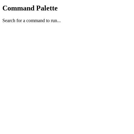
Command Palette
Search for a command to run...
sábado, 13 de junio de 2026
Generado por CONDOR Brain