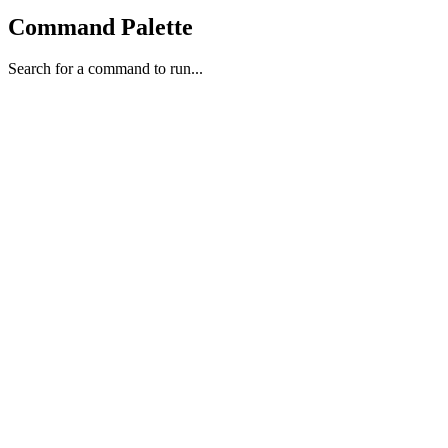
Command Palette
Search for a command to run...
domingo, 31 de mayo de 2026
Generado por CONDOR Brain