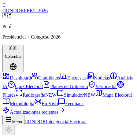
C
CONDOR
PERÚ
2026
🇵🇪
Perú
Presidencial + Congreso
2026
🇨🇴
Colombia
Dashboard
Candidatos
Encuestas
Noticias
Análisis
IA
Quiz Electoral
Planes de Gobierno
Verificador
Pilares
Radiografía
NEW
Simulador
NEW
Mapa Electoral
Metodología
En Vivo
Feedback
Actualizaciones recientes
CONDOR
Inteligencia Electoral
Menu