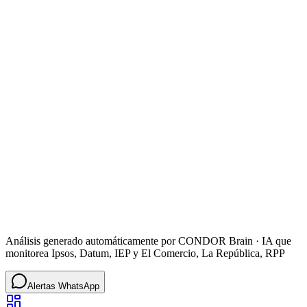
La Universidad de Stanford revisó 87 mil actas de las elecciones
2026 y concluyó sobre las fallas de la ONPE, este análisis podría
tener implicaciones significativas.
Infobae
3
Keiko Fujimori y Roberto Sánchez debatirán el 31 de mayo: ¿Cuál
será el impacto de la polémica en la segunda vuelta? - El Comercio
Keiko Fujimori y Roberto Sánchez participarán en debates
programados tras la primera vuelta electoral, lo que es importante
para la dinámica electoral.
El Comercio
Análisis generado automáticamente por CONDOR Brain · IA que
monitorea
Ipsos, Datum, IEP
y
El Comercio, La República, RPP
Alertas WhatsApp