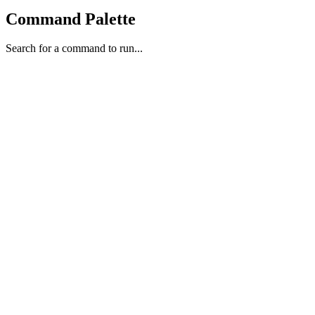
Command Palette
Search for a command to run...
martes, 19 de mayo de 2026
Generado por CONDOR Brain