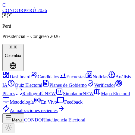
C
CONDOR
PERÚ
2026
🇵🇪
Perú
Presidencial + Congreso
2026
🇨🇴
Colombia
Dashboard
Candidatos
Encuestas
Noticias
Análisis
IA
Quiz Electoral
Planes de Gobierno
Verificador
Pilares
Radiografía
NEW
Simulador
NEW
Mapa Electoral
Metodología
En Vivo
Feedback
Actualizaciones recientes
CONDOR
Inteligencia Electoral
Menu