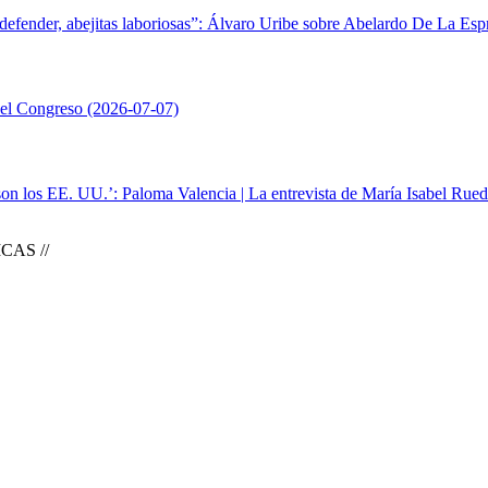
defender, abejitas laboriosas”: Álvaro Uribe sobre Abelardo De La Espr
del Congreso
(2026-07-07)
son los EE. UU.’: Paloma Valencia | La entrevista de María Isabel Rue
CAS //