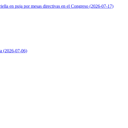
iella en puja por mesas directivas en el Congreso
(2026-07-17)
da
(2026-07-06)