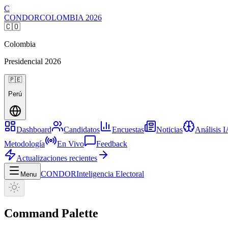
C
CONDOR
COLOMBIA
2026
🇨🇴
Colombia
Presidencial
2026
🇵🇪
Perú
Dashboard
Candidatos
Encuestas
Noticias
Análisis 
Metodología
En Vivo
Feedback
Actualizaciones recientes
CONDOR
Inteligencia Electoral
Menu
Command Palette