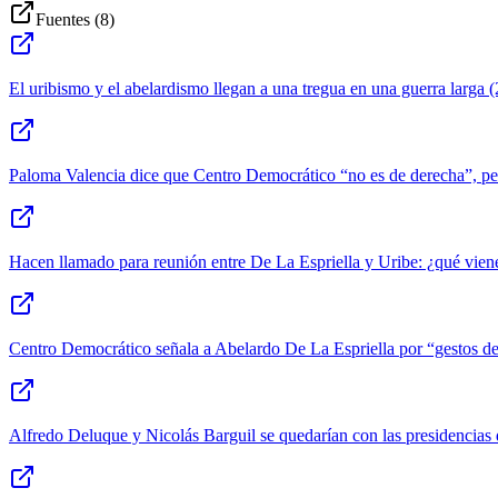
Fuentes (
8
)
El uribismo y el abelardismo llegan a una tregua en una guerra larga
(
Paloma Valencia dice que Centro Democrático “no es de derecha”, pero
Hacen llamado para reunión entre De La Espriella y Uribe: ¿qué viene 
Centro Democrático señala a Abelardo De La Espriella por “gestos de
Alfredo Deluque y Nicolás Barguil se quedarían con las presidencias 