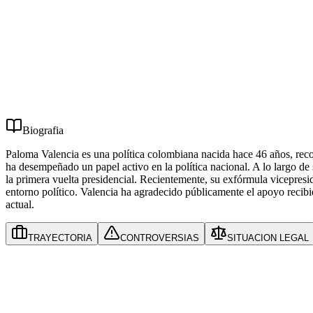
1
Controversias
1
Partidos
1
Biografia
Paloma Valencia es una política colombiana nacida hace 46 años, reco
ha desempeñado un papel activo en la política nacional. A lo largo de 
la primera vuelta presidencial. Recientemente, su exfórmula vicepresi
entorno político. Valencia ha agradecido públicamente el apoyo recibido
actual.
TRAYECTORIA
CONTROVERSIAS
SITUACION LEGAL
Informacion en proceso de recopilacion